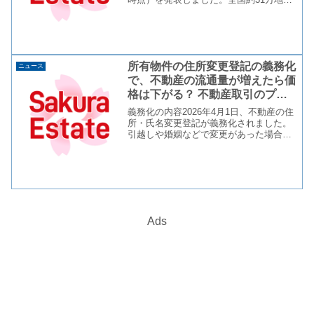
の標準宅地の平均は前年比2.9%上昇し、
現行の算出方法となった2010年以降で最
大の上昇率となりました。上昇は5年連...
所有物件の住所変更登記の義務化
ニュース
で、不動産の流通量が増えたら価
格は下がる？ 不動産取引のプロ
が解説
義務化の内容2026年4月1日、不動産の住
所・氏名変更登記が義務化されました。
引越しや婚姻などで変更があった場合、2
年以内の登記申請が必要です。怠ると5万
円以下の過料の対象となります。義務化
前の未登記分も、2028年3月31日までの
対応が必...
Ads