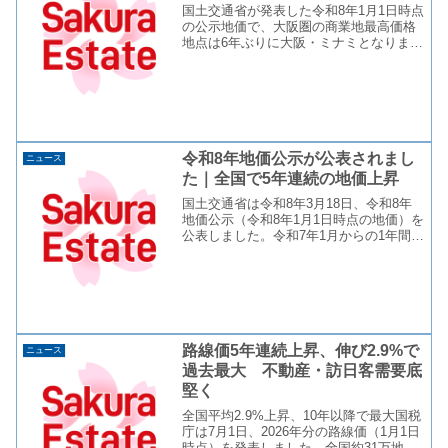
国土交通省が発表した令和8年1月1日時点
の公示地価で、大阪圏の商業地最高価格
地点は6年ぶりに大阪・ミナミとなりまし
た。上昇率1位は道頓堀で25.0%。価格1
位は戎橋前のビルで1平方メートルあたり
2,500万円（6.4%上昇）となり、5年連
続...
令和8年地価公示が公表されまし
ニュース
た｜全国で5年連続の地価上昇
国土交通省は令和8年3月18日、令和8年
地価公示（令和8年1月1日時点の地価）を
公表しました。令和7年1月からの1年間の
地価動向は、全国平均で全用途平均・住
宅地・商業地のいずれも5年連続の上昇と
なりました。全用途平均と商業地は上昇
幅がさらに...
路線価5年連続上昇、伸び2.9%で
ニュース
過去最大 不動産・訪日客需要底
堅く
全国平均2.9%上昇、10年以降で最大国税
庁は7月1日、2026年分の路線価（1月1日
時点）を発表しました。全国約31万地点